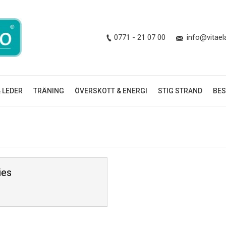
0771 - 21 07 00
info@vitael
 LEDER
TRÄNING
ÖVERSKOTT & ENERGI
STIG STRAND
BES
You are here:
ies